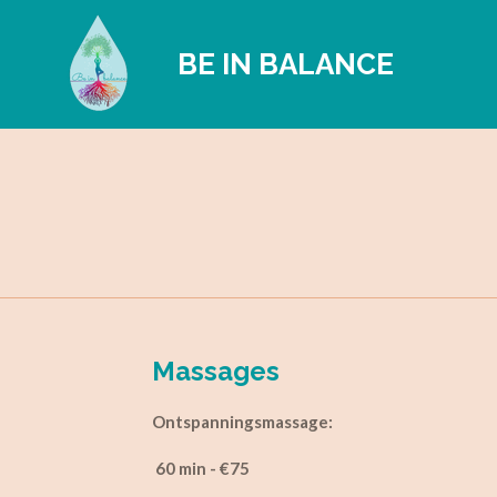
Ga
direct
BE IN BALANCE
naar
de
hoofdinhoud
Massages
Ontspanningsmassage:
60 min - €75