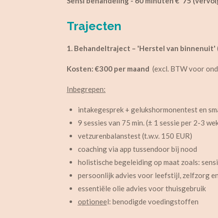
Sensi behandeling - 60 minuten € 75 (vervol
Trajecten
1. Behandeltraject – 'Herstel van binnenuit'
Kosten: €300 per maand
(excl. BTW voor on
Inbegrepen:
intakegesprek + gelukshormonentest en sma
9 sessies van 75 min. (± 1 sessie per 2-3 weke
vetzurenbalanstest (t.w.v. 150 EUR)
coaching via app tussendoor bij nood
holistische begeleiding op maat
zoals: s
ensi
persoonlijk advies voor leefstijl, zelfzorg 
essentiële olie advies voor thuisgebruik
optionee
l: benodigde voedingstoffen