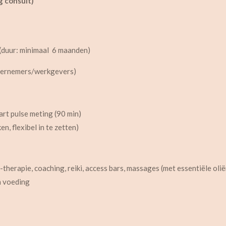
g consult)
(duur: minimaal 6 maanden)
dernemers/werkgevers)
rt pulse meting (90 min)
n, flexibel in te zetten)
-therapie, coaching, r
eiki, a
ccess bars, m
assages (met essentiële olië
en voeding