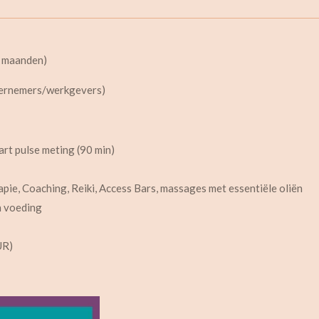
3 maanden)
dernemers/werkgevers)
rt pulse meting (90 min)
apie, Coaching,
Reiki,
Access Bars, massages met e
ssentiële oliën
en voeding
UR)