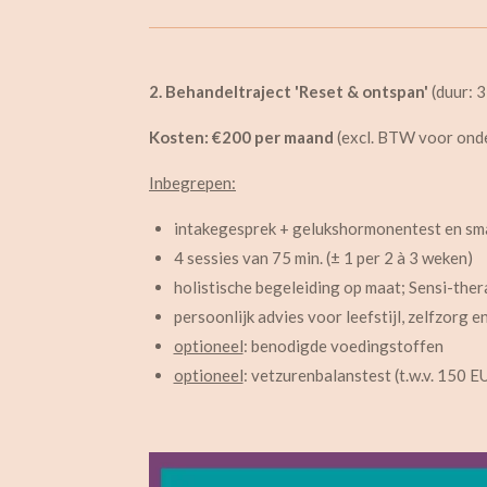
2. Behandeltraject 'Reset & ontspan'
(duur: 
Kosten: €200 per maand
(excl. BTW voor on
Inbegrepen:
intakegesprek + gelukshormonentest en sma
4 sessies van 75 min. (± 1 per 2 à 3 weken)
holistische begeleiding op maat; Sensi-ther
persoonlijk advies voor leefstijl, zelfzorg 
optioneel
: benodigde voedingstoffen
optioneel
: v
etzurenbalanstest (t.w.v. 150 E