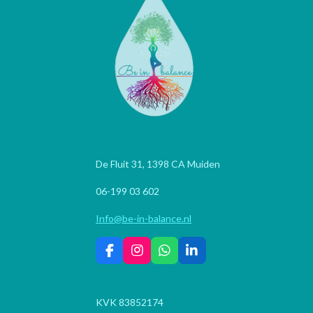
De Fluit 31, 1398 CA Muiden
06-199 03 602
Info@be-in-balance.nl
F
I
W
L
a
n
h
i
c
s
a
n
e
t
t
k
KVK 83852174
b
a
s
e